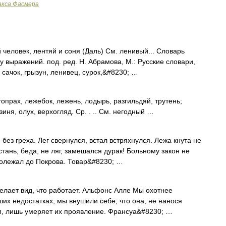
акса Фасмера
еловек, лентяй и соня (Даль) См. ленивый... Словарь
 выражений. под. ред. Н. Абрамова, М.: Русские словари,
 сачок, грызун, ленивец, сурок,&#8230; …
опрах, лежебок, лежень, лодырь, разгильдяй, трутень;
зиня, олух, верхогляд. Ср. . .. См. негодный …
ез греха. Лег свернулся, встал встряхнулся. Лежа кнута не
Встань, беда, не ляг, замешался дурак! Больному закон не
долежал до Покрова. Товар&#8230; …
елает вид, что работает. Альфонс Алле Мы охотнее
ших недостатках; мы внушили себе, что она, не нанося
, лишь умеряет их проявление. Франсуа&#8230; …