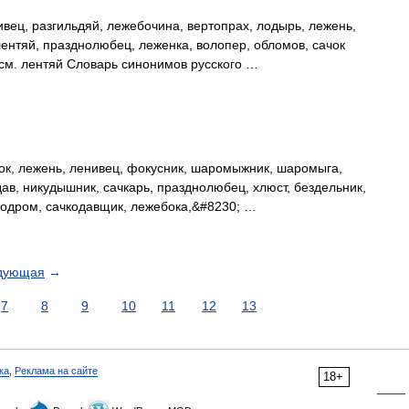
ец, разгильдяй, лежебочина, вертопрах, лодырь, лежень,
 лентяй, празднолюбец, леженка, волопер, обломов, сачок
см. лентяй Словарь синонимов русского …
ок, лежень, ленивец, фокусник, шаромыжник, шаромыга,
дав, никудышник, сачкарь, празднолюбец, хлюст, бездельник,
чкодром, сачкодавщик, лежебока,&#8230; …
дующая
→
7
8
9
10
11
12
13
ка
,
Реклама на сайте
18+