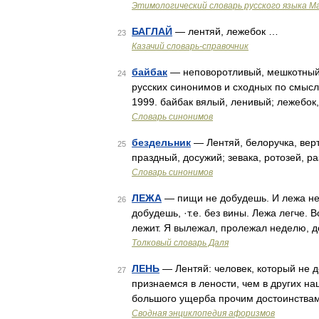
Этимологический словарь русского языка М
БАГЛАЙ
— лентяй, лежебок …
23
Казачий словарь-справочник
байбак
— неповоротливый, мешкотный ч
24
русских синонимов и сходных по смыслу
1999. байбак вялый, ленивый; лежебок,
Словарь синонимов
бездельник
— Лентяй, белоручка, верт
25
праздный, досужий; зевака, ротозей, ра
Словарь синонимов
ЛЕЖА
— пищи не добудешь. И лежа не б
26
добудешь, ·т.е. без вины. Лежа легче. 
лежит. Я вылежал, пролежал неделю, 
Толковый словарь Даля
ЛЕНЬ
— Лентяй: человек, который не д
27
признаемся в лености, чем в других на
большого ущерба прочим достоинствам
Сводная энциклопедия афоризмов