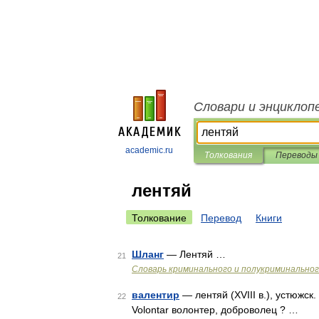
Словари и энциклоп
academic.ru
Толкования
Переводы
лентяй
Толкование
Перевод
Книги
Шланг
— Лентяй …
21
Словарь криминального и полукриминальног
валентир
— лентяй (XVIII в.), устюжск. 
22
Volontar волонтер, доброволец ? …