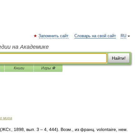
Запомнить сайт
Словарь на свой сайт
RU
едии на Академике
Найти!
Книги
Игры ⚽
о мира
(ЖСт., 1898, вып. 3 – 4, 444). Возм., из франц. volontaire, нем.