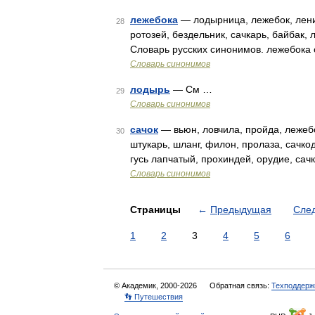
лежебока
— лодырница, лежебок, ленив
28
ротозей, бездельник, сачкарь, байбак,
Словарь русских синонимов. лежебока 
Словарь синонимов
лодырь
— См …
29
Словарь синонимов
сачок
— вьюн, ловчила, пройда, лежеб
30
штукарь, шланг, филон, пролаза, сачко
гусь лапчатый, прохиндей, орудие, са
Словарь синонимов
Страницы
←
Предыдущая
Сле
1
2
3
4
5
6
© Академик, 2000-2026
Обратная связь:
Техподдерж
👣 Путешествия